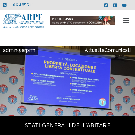
06.485611
admin@arprm
Attualità
Comunicati
STATI GENERALI DELL’ABITARE