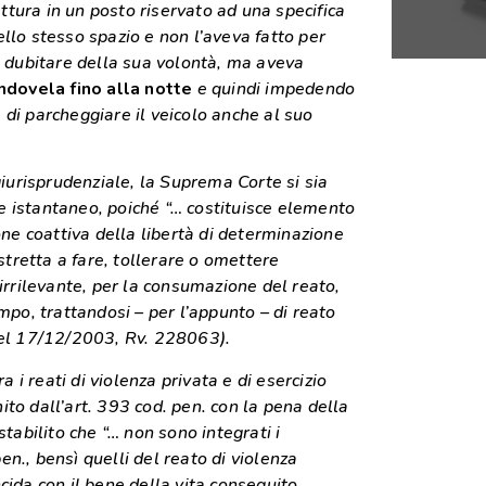
ettura in un posto riservato ad una specifica
llo stesso spazio e non l’aveva fatto per
i dubitare della sua volontà, ma aveva
ndovela fino alla notte
e quindi impedendo
, di parcheggiare il veicolo anche al suo
giurisprudenziale, la Suprema Corte si sia
me istantaneo, poiché “… costituisce elemento
one coattiva della libertà di determinazione
stretta a fare, tollerare o omettere
irrilevante, per la consumazione del reato,
mpo, trattandosi – per l’appunto – di reato
del 17/12/2003, Rv. 228063).
a i reati di violenza privata e di esercizio
nito dall’art. 393 cod. pen. con la pena della
tabilito che “… non sono integrati i
pen., bensì quelli del reato di violenza
incida con il bene della vita conseguito