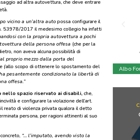
assaggio ad altra autovettura, che deve entrare
età.
po vicino a un’altra auto
possa configurare il
a n. 53978/2017 il medesimo collegio ha infatti
nandosi con la propria autovettura a pochi
autovettura della persona offesa
(che per la
etro, non aveva alcuna possibilità di
al proprio mezzo dalla porta del
e (
allo scopo di ottenere lo spostamento del
Albo For
e ha pesantemente condizionato la libertà di
na offesa.”
nello spazio riservato ai disabili,
che,
civiltà e configurare la violazione dell’art.
C
 reato di violenza privata qualora il detto
minata persona, per ragioni attinenti al suo
 concreto,
“… l’imputato, avendo visto la