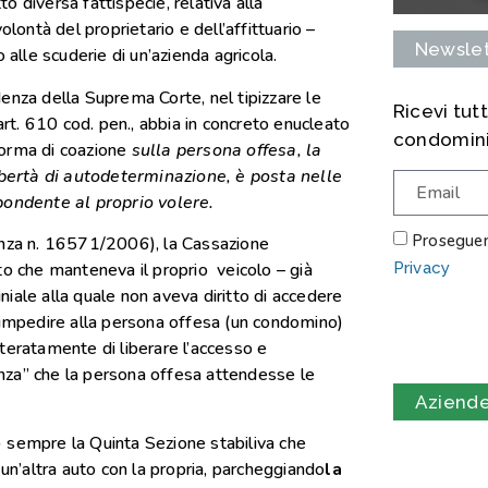
iversa fattispecie, relativa alla
olontà del proprietario e dell’affittuario –
Newslet
 alle scuderie di un’azienda agricola.
enza della Suprema Corte, nel tipizzare le
Ricevi tut
art. 610 cod. pen., abbia in concreto enucleato
condominio
forma di coazione
sulla persona offesa, la
libertà di autodeterminazione, è posta nelle
spondente al proprio volere
.
Proseguend
enza n. 16571/2006), la Cassazione
Privacy
to che manteneva il proprio veicolo – già
iale alla quale non aveva diritto di accedere
a impedire alla persona offesa (un condomino)
eiteratamente di liberare l’accesso e
nza” che la persona offesa attendesse le
Aziende
 sempre la Quinta Sezione stabiliva che
 un’altra auto con la propria, parcheggiando
la