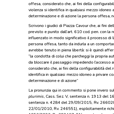
offesa, considerato che, ai fini della configurabil
violenza si identifica in qualsiasi mezzo idoneo 
determinazione e di azione la persona offesa, nel
Scrivono i giudici di Piazza Cavour che, ai fini de
previsto e punito dall’art. 610 cod. pen. con la 
influenzato in modo significativo il processo di
persona offesa, tanto da indurla a un comporta
avrebbe tenuto in piena libertà: si è quindi affer
“la condotta di colui che parcheggi la propria a
da bloccare il passaggio impedendo l’accesso a
considerato che, ai fini della configurabilità del 
identifica in qualsiasi mezzo idoneo a privare co
determinazione e di azione”
La pronunzia qui in commento si pone invero sulla
plurimis
, Cass. Sez. V, sentenza n. 1913 del 
sentenza n. 4284 del 29/09/2015, Rv. 266020;
22/01/2010, Rv. 246551), esplicitamente richia