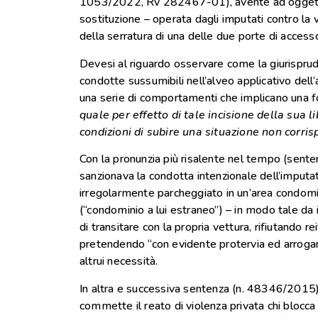
1053/2022, Rv 282467-01), avente ad oggetto d
sostituzione – operata dagli imputati contro la v
della serratura di una delle due porte di accesso
Devesi al riguardo osservare come la giurisprud
condotte sussumibili nell’alveo applicativo dell’
una serie di comportamenti che implicano una 
quale per effetto di tale incisione della sua 
condizioni di subire una situazione non corri
Con la pronunzia più risalente nel tempo (sent
sanzionava la condotta intenzionale dell’imputa
irregolarmente parcheggiato in un’area condomin
(“condominio a lui estraneo”) – in modo tale d
di transitare con la propria vettura, rifiutando r
pretendendo “con evidente protervia ed arroga
altrui necessità.
In altra e successiva sentenza (n. 48346/2015)
commette il reato di violenza privata chi blocca