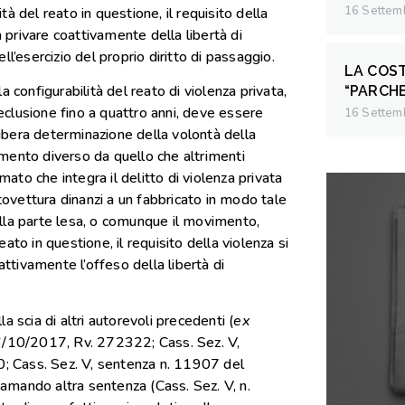
16 Settem
ità del reato in questione, il requisito della
a privare coattivamente della libertà di
l’esercizio del proprio diritto di passaggio.
LA COST
lla configurabilità del reato di violenza privata,
“PARCH
reclusione fino a quattro anni, deve essere
16 Settem
 libera determinazione della volontà della
mento diverso da quello che altrimenti
mato che integra il delitto di violenza privata
utovettura dinanzi a un fabbricato in modo tale
lla parte lesa, o comunque il movimento,
reato in questione, il requisito della violenza si
attivamente l’offeso della libertà di
 scia di altri autorevoli precedenti (
ex
16/10/2017, Rv. 272322; Cass. Sez. V,
 Cass. Sez. V, sentenza n. 11907 del
mando altra sentenza (Cass. Sez. V, n.