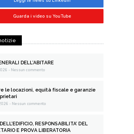
Leggi le news su Linkedin
Guarda i video su YouTube
notizie
ENERALI DELL’ABITARE
2026
Nessun commento
e le locazioni, equità fiscale e garanzie
prietari
 2026
Nessun commento
DELL’EDIFICIO, RESPONSABILITA’ DEL
TARIO E PROVA LIBERATORIA