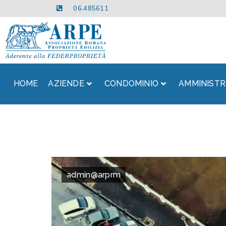
06.485611
HOME
AZIENDE
CONDOMINIO
AMMINISTR
admin@arprm