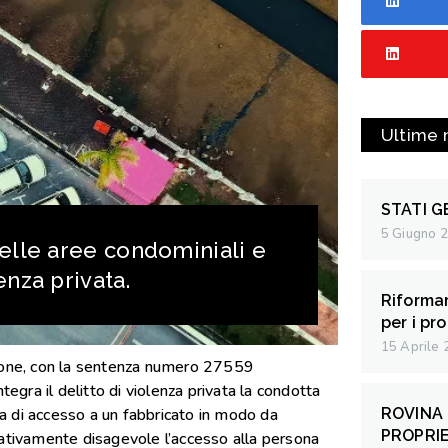
Ultime 
STATI G
5 Giugno 
elle aree condominiali e
enza privata.
Riformar
per i pro
15 Aprile
zione, con la sentenza numero 27559
tegra il delitto di violenza privata la condotta
ada di accesso a un fabbricato in modo da
ROVINA 
PROPRIE
cativamente disagevole l’accesso alla persona