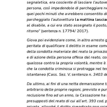
segnaletica, era cosciente di lasciare l’autov
persona, così impedendole di parcheggiare ne
quei pochi minuti che avrebbero consentito d
parcheggiato l’autovettura
la mattina lascia
al disabile, a cui era stato assegnato il posto
ritorno”
(sentenza n. 17794/ 2017).
Giova poi evidenziare come, in altro arresto 
peritata di qualificare il delitto in esame co
della condotta materiale del reato la privazi
e di azione della persona offesa dal reato, co
qualcosa contro la propria volontà, mentre è 
che la condotta criminosa si protragga nel te
istantaneo (Cass. Sez. V, sentenza n. 3403 
Da ultimo, ai fini di una netta demarcazione tr
arbitrario delle proprie ragioni, previsto e pu
reclusione fino ad un anno, la Cassazione ha s
presupposti del reato di cui all’art. 393 cod. 
privata, allorché il diritto rivendicato non co