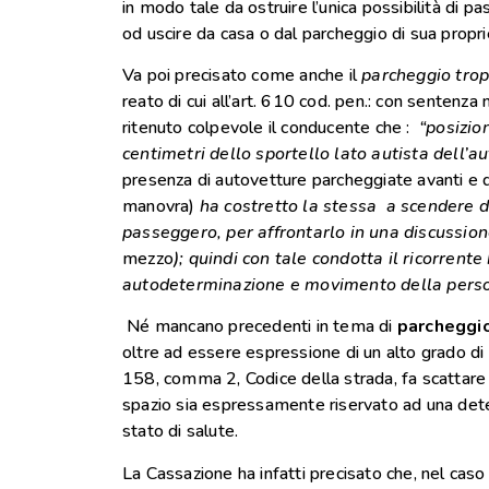
in modo tale da ostruire
l’unica
possibilità di p
od uscire da casa o dal parcheggio di sua propri
Va poi precisato come anche il
parcheggio trop
reato di cui all’art. 610 cod. pen.: con sentenz
ritenuto colpevole il conducente che :
“posizio
centimetri dello sportello lato autista dell’
presenza di autovetture parcheggiate avanti e di
manovra)
ha costretto la stessa a scendere d
passeggero, per affrontarlo in una discussion
mezzo
); quindi con tale condotta il ricorrent
autodeterminazione e movimento della perso
Né mancano precedenti in tema di
parcheggio 
oltre ad essere espressione di un alto grado di in
158, comma 2, Codice della strada, fa scattare il
spazio sia espressamente riservato ad una deter
stato di salute.
La Cassazione ha infatti precisato che, nel caso